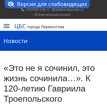
Версия для слабовидящих
+7(87935) 3-98-17
biblerm@yandex.ru
Электронный каталог
ЦБС
города Лермонтова
Новости
«Это не я сочинил, это
жизнь сочинила…». К
120-летию Гавриила
Троепольского