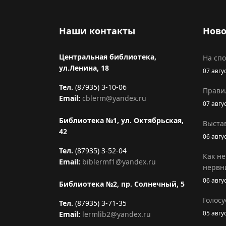
Наши контакты
Ново
Центральная библиотека,
На сп
ул.Ленина, 18
07 авгу
Тел.
(87935) 3-10-06
Прави
Email:
cblerm@yandex.ru
07 авгу
Библиотека №1, ул. Октябрьская,
Выстав
42
06 авгу
Тел.
(87935) 3-52-04
Как не
Email:
biblermf1@yandex.ru
нервн
06 авгу
Библиотека №2, пр. Солнечный, 5
Голосу
Тел.
(87935) 3-71-35
05 авгу
Email:
lermlib2@yandex.ru