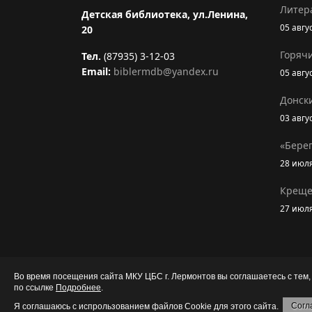
Литер
Детская библиотека, ул.Ленина,
05 авгу
20
Горяч
Тел.
(87935) 3-12-03
Email:
biblermdb@yandex.ru
05 авгу
Донск
03 авгу
«Бере
28 июл
Креще
27 июл
Во время посещения сайта МКУ ЦБС г. Лермонтов вы соглашаетесь с тем
© 2026 Муниципальное казенное учреждение 
по ссылке
Подробнее
.
Согл
Я соглашаюсь с испрользованием файлов Cookie для этого сайта.