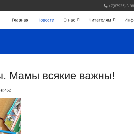
+7(87935) 3-98
Главная
Новости
О нас
Читателям
Инф
. Мамы всякие важны!
в: 452