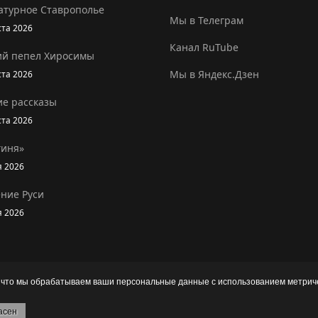
атурное Ставрополье
Мы в Телеграм
ста 2026
Канал RuTube
ий пепел Хиросимы
Мы в Яндекс.Дзен
ста 2026
ие рассказы
ста 2026
гиня»
я 2026
ние Руси
я 2026
, что мы обрабатываем ваши персональные данные с использованием метриче
города Лермонтова "Централизованная библиотечная система"
асен