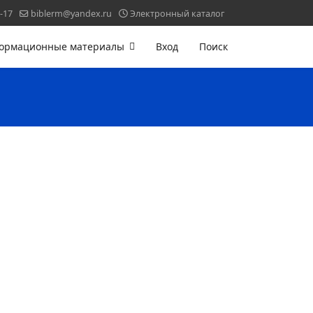
-17
biblerm@yandex.ru
Электронный каталог
ормационные материалы
Вход
Поиск