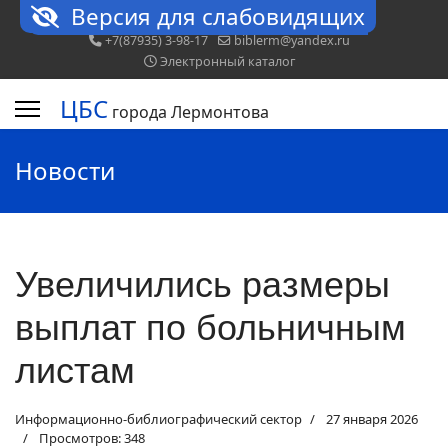
Версия для слабовидящих
+7(87935) 3-98-17
biblerm@yandex.ru
Электронный каталог
ЦБС
города Лермонтова
Новости
Увеличились размеры
выплат по больничным
листам
Информационно-библиографический сектор
27 января 2026
Просмотров: 348