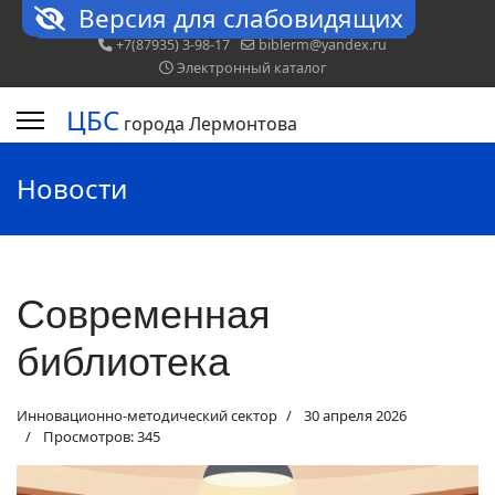
Версия для слабовидящих
+7(87935) 3-98-17
biblerm@yandex.ru
Электронный каталог
ЦБС
города Лермонтова
Новости
Современная
библиотека
Инновационно-методический сектор
30 апреля 2026
Просмотров: 345