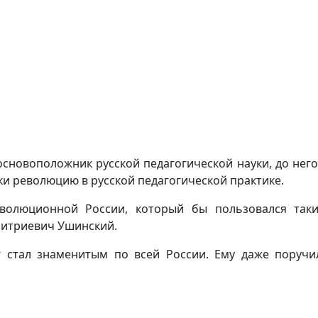
основоположник русской педагогической науки, до нег
и революцию в русской педагогической практике.
еволюционной России, который бы пользовался так
митриевич Ушинский.
ог стал знаменитым по всей России. Ему даже поруч