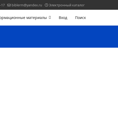
-17
biblerm@yandex.ru
Электронный каталог
ормационные материалы
Вход
Поиск