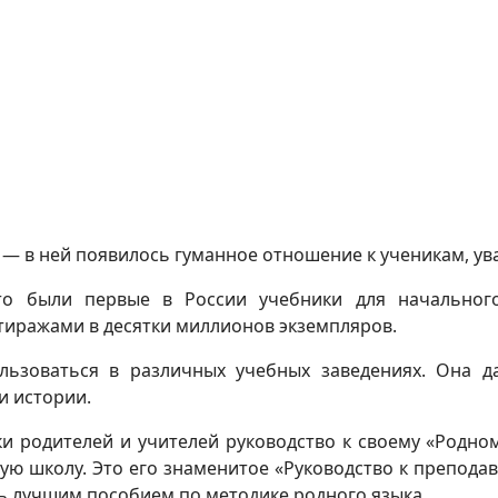
— в ней появилось гуманное отношение к ученикам, ува
то были первые в России учебники для начальног
тиражами в десятки миллионов экземпляров.
ользоваться в различных учебных заведениях. Она 
и истории.
ки родителей и учителей руководство к своему «Родно
ю школу. Это его знаменитое «Руководство к преподав
сь лучшим пособием по методике родного языка.