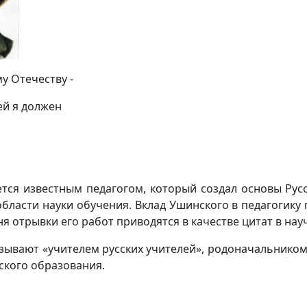
у Отечеству -
ей я должен
ся известным педагогом, который создал основы Русско
бласти науки обучения. Вклад Ушинского в педагогику 
я отрывки его работ приводятся в качестве цитат в нау
ывают «учителем русских учителей», родоначальником н
кого образования.