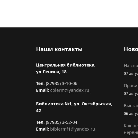
Наши контакты
Ново
Центральная библиотека,
На сп
ул.Ленина, 18
07 авгу
Тел.
(87935) 3-10-06
Прави
Email:
cblerm@yandex.ru
07 авгу
Библиотека №1, ул. Октябрьская,
Выстав
42
06 авгу
Тел.
(87935) 3-52-04
Как не
Email:
biblermf1@yandex.ru
нервн