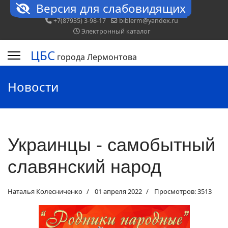
Версия для слабовидящих
+7(87935) 3-98-17
biblerm@yandex.ru
Электронный каталог
ЦБС
города Лермонтова
Новости
Украинцы - самобытный
славянский народ
Наталья Колесниченко
01 апреля 2022
Просмотров: 3513